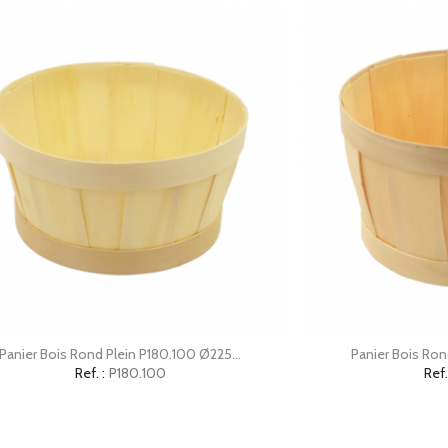


Aperçu rapide
Ap
Panier Bois Rond Plein P180.100 Ø225...
Panier Bois Rond
Ref. :
P180.100
Ref.