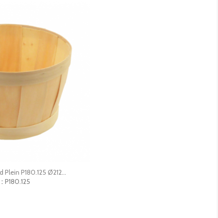
erçu rapide
 Plein P180.125 Ø212...
 :
P180.125