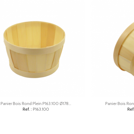


Aperçu rapide
Ap
Panier Bois Rond Plein P163.100 Ø178...
Panier Bois Ron
Ref. :
P163.100
Ref.