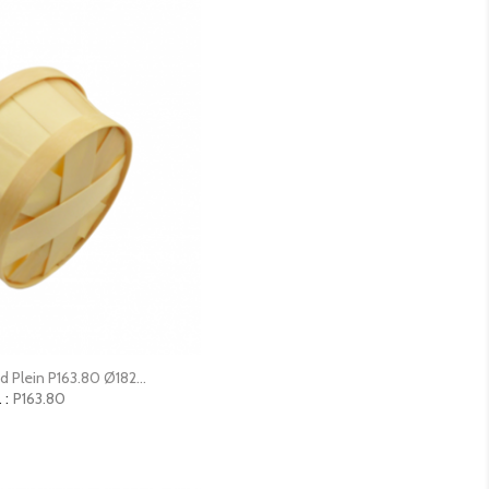
erçu rapide
d Plein P163.80 Ø182...
 :
P163.80