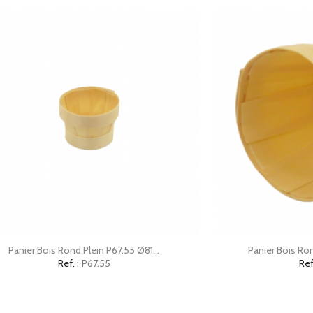


Aperçu rapide
Ap
Panier Bois Rond Plein P67.55 Ø81...
Panier Bois Ro
Ref. :
P67.55
Ref.