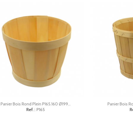


Aperçu rapide
Ap
Panier Bois Rond Plein P165.160 Ø199...
Panier Bois Ro
Ref. :
P165
Re