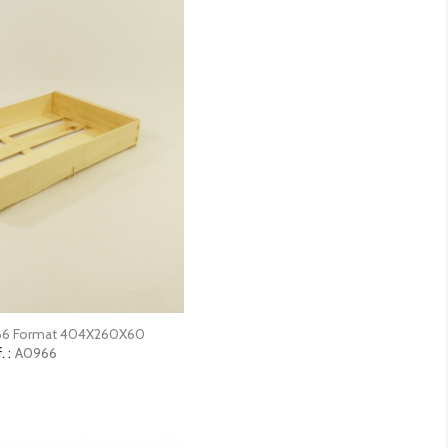
erçu rapide
966 Format 404X260X60
. :
A0966