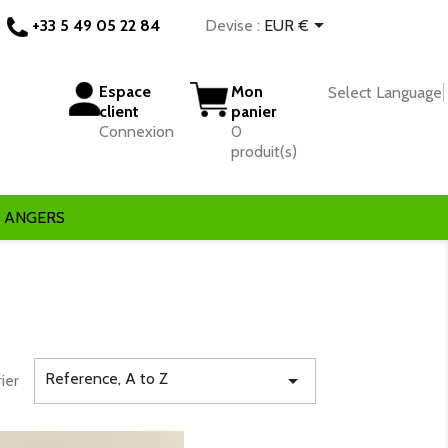

+33 5 49 05 22 84
Devise :
EUR €
Espace
Mon
Select Language
client
panier
Connexion
0
produit(s)
-> ANGERS
Reference, A to Z

rier