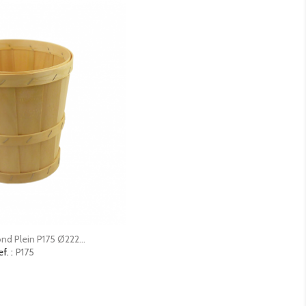
erçu rapide
nd Plein P175 Ø222...
f. :
P175