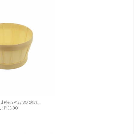
erçu rapide
d Plein P133.80 Ø151...
 :
P133.80