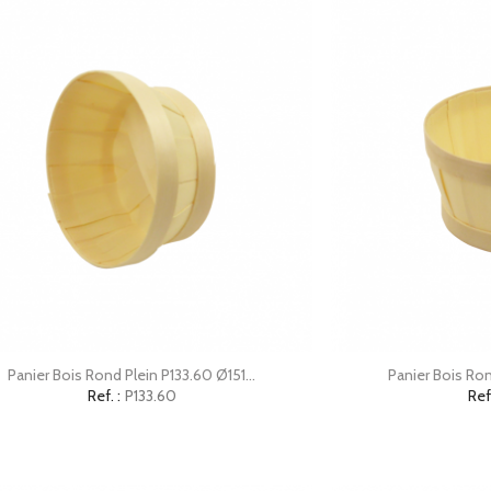


Aperçu rapide
Ap
Panier Bois Rond Plein P133.60 Ø151...
Panier Bois Ron
Ref. :
P133.60
Ref.