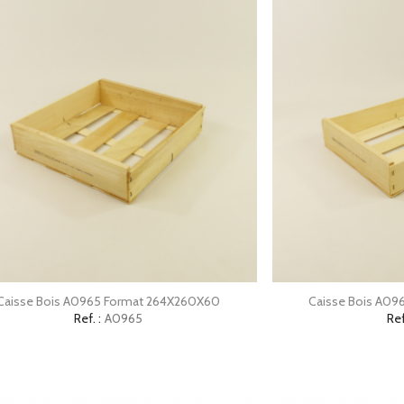


Aperçu rapide
Ap
Caisse Bois A0965 Format 264X260X60
Caisse Bois A0
Ref. :
A0965
Ref