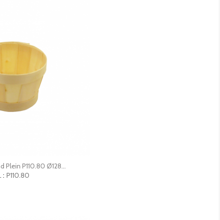
erçu rapide
d Plein P110.80 Ø128...
 :
P110.80