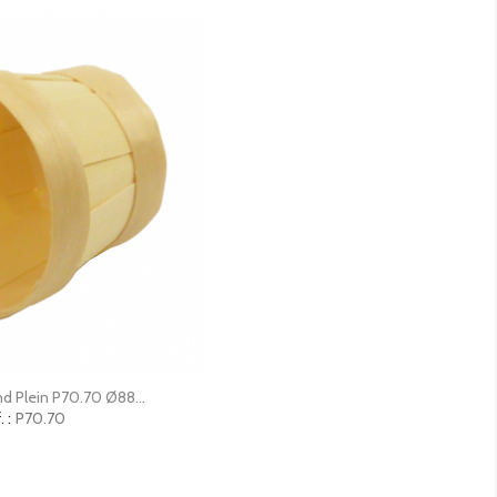
erçu rapide
nd Plein P70.70 Ø88...
 :
P70.70