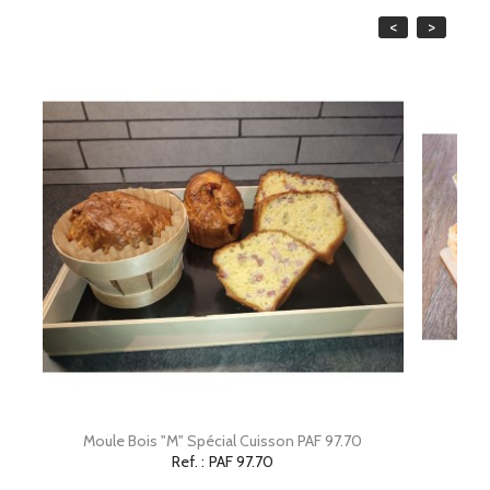
<
>
Moule Bois "M" Spécial Cuisson PAF 97.70
Ref. :
PAF 97.70