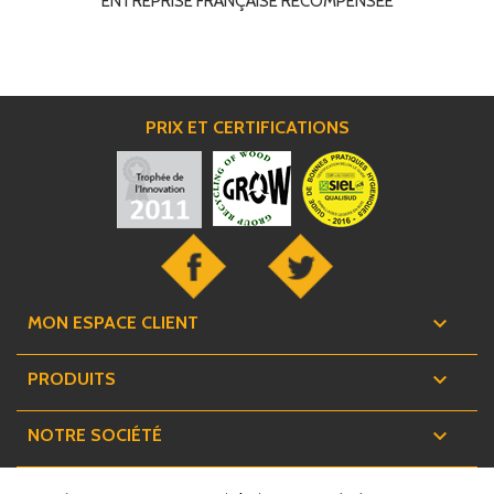
ENTREPRISE FRANÇAISE RÉCOMPENSÉE
PRIX ET CERTIFICATIONS

MON ESPACE CLIENT

PRODUITS

NOTRE SOCIÉTÉ