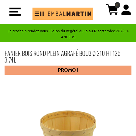
0
Le prochain rendez vous : Salon du Végétal du 15 au 17 septembre 2026 ->
ANGERS
PANIER BOIS ROND PLEIN AGRAFÉ BOU3 Ø 210 HT125
3.74L
BOU3
Référence
PROMO !