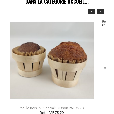
DANS LA CATÉGORIE ACCUEIL...
<
>
Moule Bois "S" Spécial Cuisson PAF 75.70
C
Ref. :
PAF 75.70