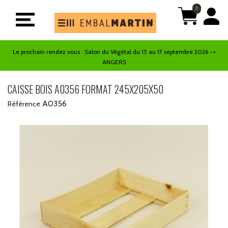
0
Le prochain rendez vous : Salon du Végétal du 15 au 17 septembre 2026 ->
ANGERS
CAISSE BOIS A0356 FORMAT 245X205X50
A0356
Référence