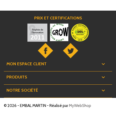
PRIX ET CERTIFICATIONS

MON ESPACE CLIENT

PRODUITS

NOTRE SOCIÉTÉ
© 2026 - EMBAL MARTIN - Réalisé par
MyWebShop