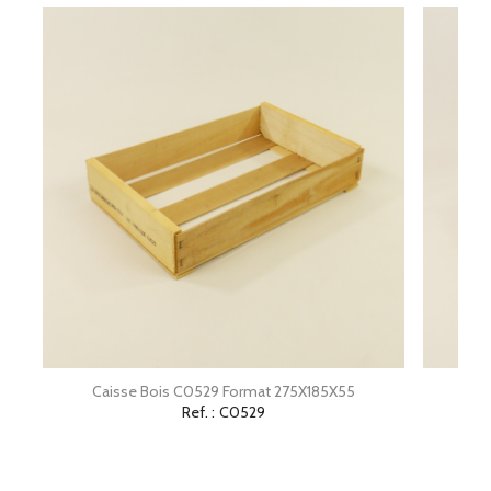
Caisse Bois C0529 Format 275X185X55
Ca
Ref. :
C0529