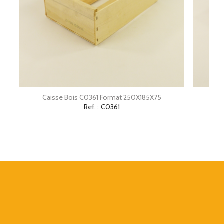
Caisse Bois C0361 Format 250X185X75
Cai
Ref. :
C0361