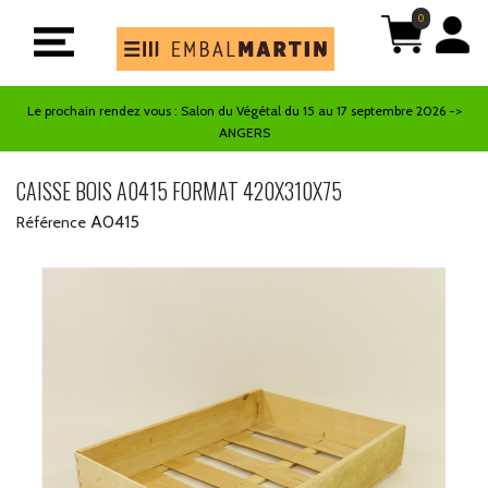
0
Le prochain rendez vous : Salon du Végétal du 15 au 17 septembre 2026 ->
ANGERS
CAISSE BOIS A0415 FORMAT 420X310X75
A0415
Référence